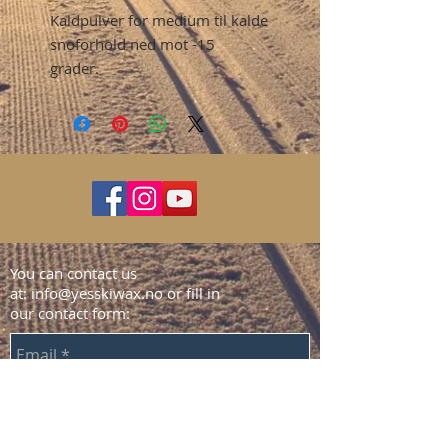
Kaldpulver for medium til kalde
snoforhold ned mot -15
grader.
You can contact us
at:
info@yesskiwax.no
or fill in
our contact form: