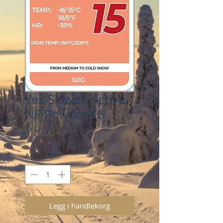
Yes Skiwax Active
NF Powder 15
Pris
999,00 kr
Antall
*
Legg i handlekorg