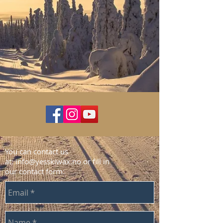
You can contact us
at:
info@yesskiwax.no
or fill in
our contact form: